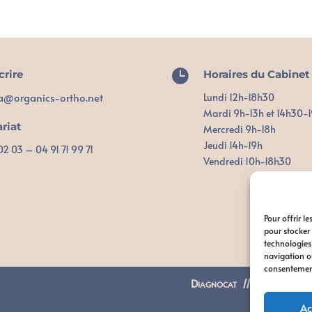

crire
Horaires du Cabinet
a@organics-ortho.net
Lundi 12h-18h30
Mardi 9h-13h et 14h30-
ariat
Mercredi 9h-18h
Jeudi 14h-19h
 02 03 – 04 91 71 99 71
Vendredi 10h-18h30
Pour offrir l
pour stocker 
technologies
navigation ou
consentement 
Diagnocat //
Suresmile®A
Ac