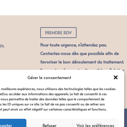
PRENDRE RDV
Pour toute urgence, n’attendez pas.
19h
Contactez-nous dès que possible afin de
favoriser le bon déroulement du traitement.
En cas de créneaux insdisponibles n’hésitez
Gérer le consentement
pas à contacter le secrétariat.
es meilleures expériences, nous utilisons des technologies telles que les cookies
et/ou accéder aux informations des appareils. Le fait de consentir à ces
 nous permettra de traiter des données telles que le comportement de
 les ID uniques sur ce site. Le fait de ne pas consentir ou de retirer son
peut avoir un effet négatif sur certaines caractéristiques et fonctions.
dvanced
//
Dental Monitoring
cepter
Refuser
Voir les préférences