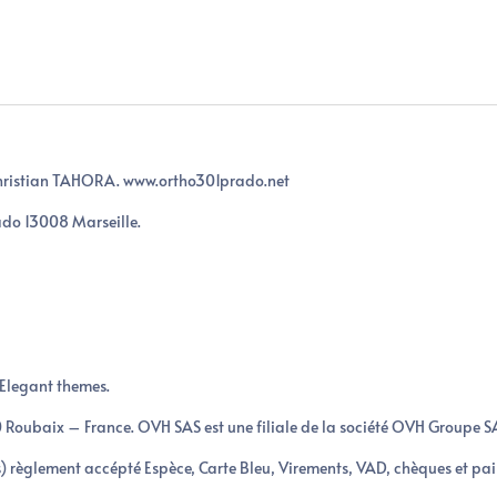
Christian TAHORA. www.ortho301prado.net
rado 13008 Marseille.
i Elegant themes.
Roubaix – France. OVH SAS est une filiale de la société OVH Groupe S
s) règlement accépté Espèce, Carte Bleu, Virements, VAD, chèques et p