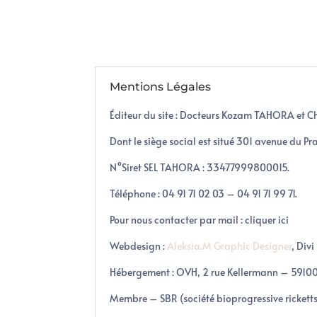
Mentions Légales
Éditeur du site : Docteurs Kozam TAHORA et 
Dont le siège social est situé 301 avenue du P
N°Siret SEL TAHORA : 33477999800015.
Téléphone : 04 91 71 02 03 – 04 91 71 99 71.
Pour nous contacter par mail : cliquer ici
Webdesign :
Aleksia.M Graphic Designer
, Div
Hébergement : OVH, 2 rue Kellermann – 59100 
Membre – SBR (société bioprogressive rickett