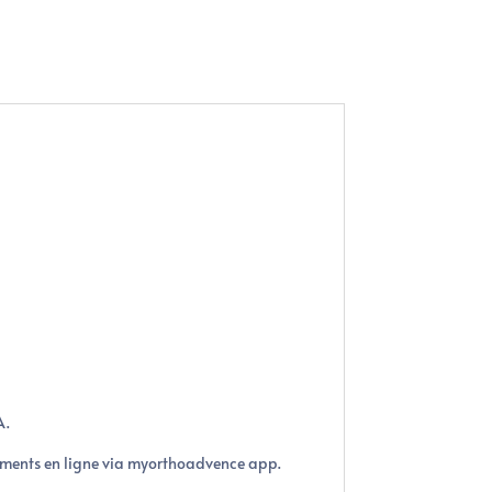
A.
aiments en ligne via myorthoadvence app.