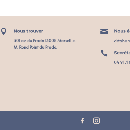


Nous trouver
Nous é
drtahor
301 av. du Prado 13008 Marseille.
M. Rond Point du Prado.

Secrét
04 91 71