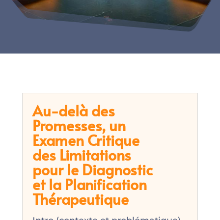
Au-delà des
Promesses, un
Examen Critique
des Limitations
pour le Diagnostic
et la Planification
Thérapeutique