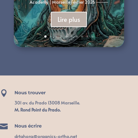
Academy | Marseille Février 2026 ⸻
Lire plus

Nous trouver
301 av. du Prado 13008 Marseille.
M. Rond Point du Prado.

Nous écrire
drtahora@organics-ortho.net