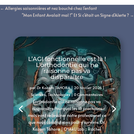
←
Allergies saisonnières et nez bouché chez l'enfant
"Mon Enfant Avalait mal !" Et Si c'était un Signe d'Alerte ?
→
L’AGI fonctionnelle est là !
L’orthodontie qui ne
raisonne pas va
disparaître
par
Dr Kozam TAHORA
|
20 février 2026
|
Sciences
,
Technologies
| 0 Commentaires
L’orthodontie qui ne raisonne pas va
disparaître Pourquoi les 18 prochains
mois vont redessiner notre professionet ce
que nous construisons pour y survivre. Dr.
Kozam Tahora | OtAkU Lab :: Rachel