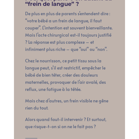
“frein de langue” ?
De plus en plus de parents s’entendent dire :
“votre bébé a un frein de langue, il faut
couper”. L’intention est souvent bienveillante.
Mais l’acte chirurgical est-il toujours justifié
? La réponse est plus complexe – et
infiniment plus riche – que “oui” ou “non”.
Chez le nourrisson, ce petit tissu sous la
langue peut, s’il est restrictif, empêcher le
bébé de bien téter, créer des douleurs
maternelles, provoquer de l’air avalé, des
reflux, une fatigue à la tétée.
Mais chez d’autres, un frein visible ne gêne
rien du tout.
Alors quand faut-il intervenir ? Et surtout,
que risque-t-on si on ne le fait pas ?
⸻