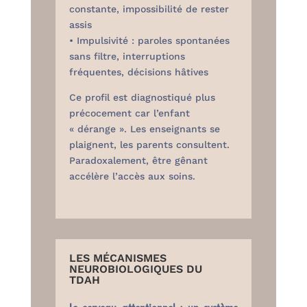
constante, impossibilité de rester
assis
• Impulsivité : paroles spontanées
sans filtre, interruptions
fréquentes, décisions hâtives
Ce profil est diagnostiqué plus
précocement car l’enfant
« dérange ». Les enseignants se
plaignent, les parents consultent.
Paradoxalement, être gênant
accélère l’accès aux soins.
LES MÉCANISMES
NEUROBIOLOGIQUES DU
TDAH