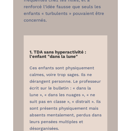
fréquentes chez les filles, et a
renforcé l’idée fausse que seuls les
enfants « turbulents » pouvaient être
concernés.
1. TDA sans hyperactivité :
l'enfant "dans la lune"
Ces enfants sont physiquement
calmes, voire trop sages. Ils ne
dérangent personne. Le professeur
écrit sur le bulletin : « dans la
lune », « dans les nuages », « ne
suit pas en classe », « distrait ». Ils
sont présents physiquement mais
absents mentalement, perdus dans
leurs pensées multiples et
désorganisées.