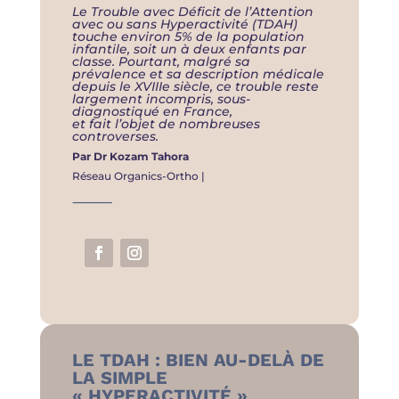
Le Trouble avec Déficit de l’Attention
avec ou sans Hyperactivité (TDAH)
touche environ 5% de la population
infantile, soit un à deux enfants par
classe. Pourtant, malgré sa
prévalence et sa description médicale
depuis le XVIIIe siècle, ce trouble reste
largement incompris, sous-
diagnostiqué en France,
et fait l’objet de nombreuses
controverses.
Par Dr Kozam Tahora
Réseau Organics-Ortho |
⸻
LE TDAH : BIEN AU-DELÀ DE
LA SIMPLE
« HYPERACTIVITÉ »