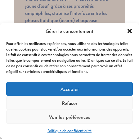
jaune d’œuf, grâce à ses propriétés
amphiphiles, stabilise l’interface entre les
phases lipidique (beurre) et aqueuse
(moutarde, citron). L’infusion des herbes dans
Gérer le consentement
le beurre tiède permet une solubilisation et
une libération optimale des composés
Pour offrir les meilleures expériences, nous utilisons des technologies telles
aromatiques volatils. »
que les cookies pour stocker et/ou accéder aux informations des appareils.
Le fait de consentir à ces technologies nous permettra de traiter des données
En résumé : Une préparation gastronomique
telles que le comportement de navigation ou les ID uniques sur ce site. Le fait
à réaliser avec soin, à déguster avec
de ne pas consentir ou de retirer son consentement peut avoir un effet
appréciation, et qui appelle à une hygiène
négatif sur certaines caractéristiques et fonctions.
bucco-dentaire irréprochable.
Accepter
PARTIE 2 : ANALYSE
DÉTAILLÉE POUR LES
Refuser
PASSIONNÉS DE
SCIENCE ET DE CUISINE
Voir les préférences
(Vulgarisation Experte)
Politique de confidentialité
Explorons plus en profondeur les