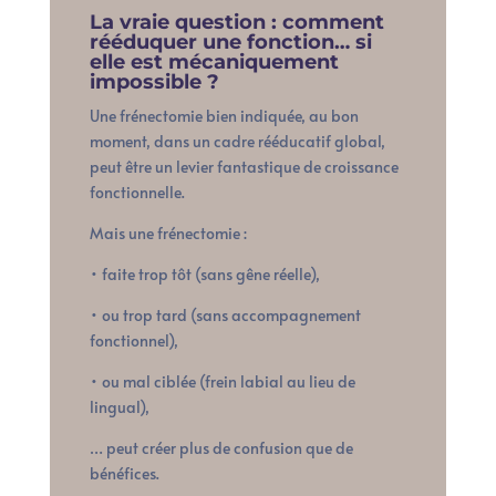
La vraie question : comment
rééduquer une fonction… si
elle est mécaniquement
impossible ?
Une frénectomie bien indiquée, au bon
moment, dans un cadre rééducatif global,
peut être un levier fantastique de croissance
fonctionnelle.
Mais une frénectomie :
• faite trop tôt (sans gêne réelle),
• ou trop tard (sans accompagnement
fonctionnel),
• ou mal ciblée (frein labial au lieu de
lingual),
… peut créer plus de confusion que de
bénéfices.