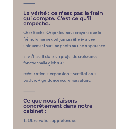
⸻
La vérité : ce n’est pas le frein
qui compte. C’est ce qu’il
empêche.
Chez Rachel Organics, nous croyons que la
frénectomie ne doit jamais être évaluée
uniquement sur une photo ou une apparence.
Elle s’inscrit dans un projet de croissance
fonctionnelle globale :
rééducation + expansion + ventilation +
posture + guidance neuromusculaire.
⸻
Ce que nous faisons
concrètement dans notre
cabinet :
Observation approfondie.