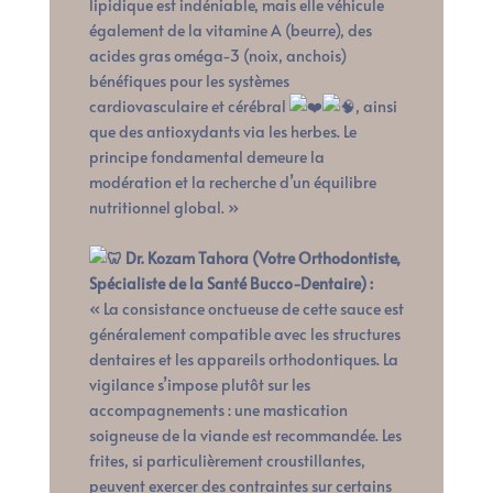
lipidique est indéniable, mais elle véhicule
également de la vitamine A (beurre), des
acides gras oméga-3 (noix, anchois)
bénéfiques pour les systèmes
cardiovasculaire et cérébral
, ainsi
que des antioxydants via les herbes. Le
principe fondamental demeure la
modération et la recherche d’un équilibre
nutritionnel global. »
Dr. Kozam Tahora (Votre Orthodontiste,
Spécialiste de la Santé Bucco-Dentaire) :
« La consistance onctueuse de cette sauce est
généralement compatible avec les structures
dentaires et les appareils orthodontiques. La
vigilance s’impose plutôt sur les
accompagnements : une mastication
soigneuse de la viande est recommandée. Les
frites, si particulièrement croustillantes,
peuvent exercer des contraintes sur certains