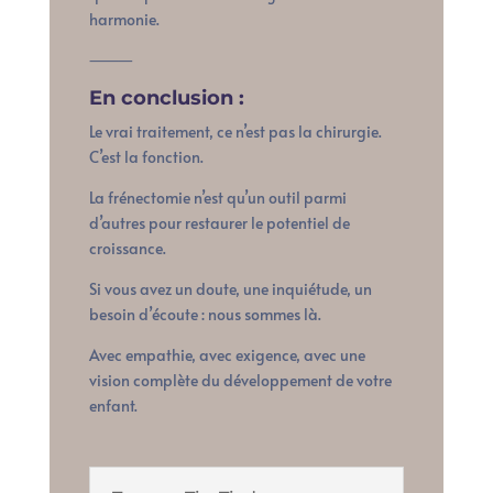
harmonie.
⸻
En conclusion :
Le vrai traitement, ce n’est pas la chirurgie.
C’est la fonction.
La frénectomie n’est qu’un outil parmi
d’autres pour restaurer le potentiel de
croissance.
Si vous avez un doute, une inquiétude, un
besoin d’écoute : nous sommes là.
Avec empathie, avec exigence, avec une
vision complète du développement de votre
enfant.