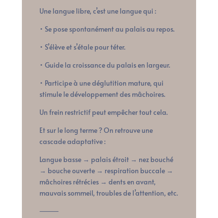
Une langue libre, c’est une langue qui :
• Se pose spontanément au palais au repos.
• S’élève et s’étale pour téter.
• Guide la croissance du palais en largeur.
• Participe à une déglutition mature, qui
stimule le développement des mâchoires.
Un frein restrictif peut empêcher tout cela.
Et sur le long terme ? On retrouve une
cascade adaptative :
Langue basse → palais étroit → nez bouché
→ bouche ouverte → respiration buccale →
mâchoires rétrécies → dents en avant,
mauvais sommeil, troubles de l’attention, etc.
⸻