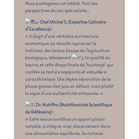
Nous partageons cet intérêt. Voici les
perspectives de nos spécialistes :
Chef Michel S. (Expertise Culinaire
d’Excellence) :
« Il s’agit d’une véritable architecture
aromatique. La réussite repose sur la
fraîcheur des herbes (issues de l’agriculture
biologique, idéalement
), la qualité du
beurre, et cette étape finale de ‘tournage’ qui
confère sa texture nappante et veloutée si
caractéristique. Une légère séparation de la
phase grasse n’est pas un défaut, mais plutôt
le signe d’une authenticité artisanale. »
Dr. NutriPro (Nutritionniste Scientifique
de Référence) :
« Cette sauce constitue un apport plaisir
notable, à intégrer avec discernement dans
une alimentation équilibrée. Sa richesse