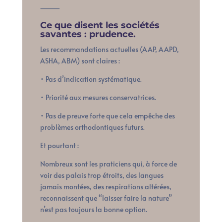
⸻
Ce que disent les sociétés
savantes : prudence.
Les recommandations actuelles (AAP, AAPD,
ASHA, ABM) sont claires :
• Pas d’indication systématique.
• Priorité aux mesures conservatrices.
• Pas de preuve forte que cela empêche des
problèmes orthodontiques futurs.
Et pourtant :
Nombreux sont les praticiens qui, à force de
voir des palais trop étroits, des langues
jamais montées, des respirations altérées,
reconnaissent que “laisser faire la nature”
n’est pas toujours la bonne option.