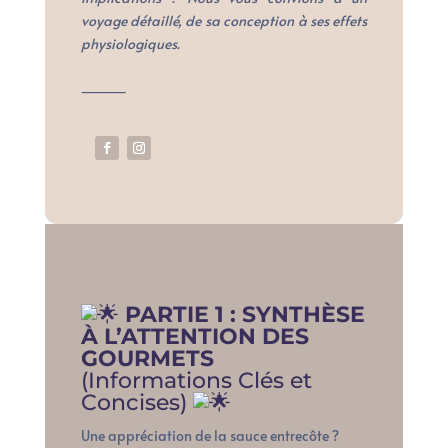
voyage détaillé, de sa conception à ses effets
physiologiques.
⸻
PARTIE 1 : SYNTHÈSE
À L’ATTENTION DES
GOURMETS
(Informations Clés et
Concises)
Une appréciation de la sauce entrecôte ?