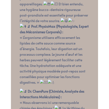
appareillages.
Et bien entendu,
une hygiène bucco-dentaire rigoureuse
post-prandiale est essentielle pour préserver
l’intégrité de votre sourire.
Prof. PhysioMax (Physiologiste, Expert
des Mécanismes Corporels) :
« L’organisme utilisera efficacement les
lipides de cette sauce comme source
d’énergie. Toutefois, leur digestion est un
processus complexe. Le jaune d’œuf et les
herbes peuvent légèrement faciliter cette
tâche. Une hydratation adéquate et une
activité physique modérée post-repas sont
conseillées pour optimiser les fonctions
digestives. »
Dr. ChemPure (Chimiste, Analyste des
Interactions Moléculaires) :
« Nous observons ici une remarquable
chimie des émulsions !
La lécithine du