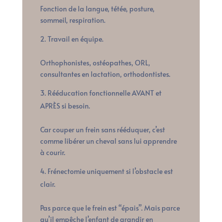
Fonction de la langue, tétée, posture,
sommeil, respiration.
Travail en équipe.
Orthophonistes, ostéopathes, ORL,
consultantes en lactation, orthodontistes.
Rééducation fonctionnelle AVANT et
APRÈS si besoin.
Car couper un frein sans rééduquer, c’est
comme libérer un cheval sans lui apprendre
à courir.
Frénectomie uniquement si l’obstacle est
clair.
Pas parce que le frein est “épais”. Mais parce
qu’il empêche l’enfant de grandir en