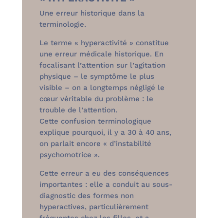
Une erreur historique dans la
terminologie.
Le terme « hyperactivité » constitue
une erreur médicale historique. En
focalisant l’attention sur l’agitation
physique – le symptôme le plus
visible – on a longtemps négligé le
cœur véritable du problème : le
trouble de l’attention.
Cette confusion terminologique
explique pourquoi, il y a 30 à 40 ans,
on parlait encore « d’instabilité
psychomotrice ».
Cette erreur a eu des conséquences
importantes : elle a conduit au sous-
diagnostic des formes non
hyperactives, particulièrement