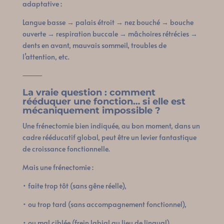
adaptative :
Langue basse → palais étroit → nez bouché → bouche
ouverte → respiration buccale → mâchoires rétrécies →
dents en avant, mauvais sommeil, troubles de
l’attention, etc.
⸻
La vraie question : comment
rééduquer une fonction… si elle est
mécaniquement impossible ?
Une frénectomie bien indiquée, au bon moment, dans un
cadre rééducatif global, peut être un levier fantastique
de croissance fonctionnelle.
Mais une frénectomie :
• faite trop tôt (sans gêne réelle),
• ou trop tard (sans accompagnement fonctionnel),
• ou mal ciblée (frein labial au lieu de lingual),