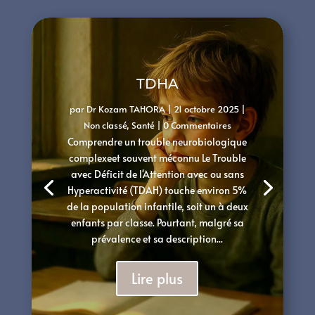
TDHA
par
Dr Kozam TAHORA
|
21 octobre 2025
|
Non classé
,
Santé
| 0 Commentaires
Comprendre un trouble neurobiologique
complexeet souvent méconnu Le Trouble
avec Déficit de l'Attention avec ou sans
Hyperactivité (TDAH) touche environ 5%
de la population infantile, soit un à deux
enfants par classe. Pourtant, malgré sa
prévalence et sa description...
Lire plus