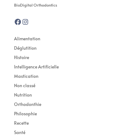
BioDigital Orthodontics
Facebook
Instagram
Alimentation
Déglutition
Histoire
Intelligence Artificielle
Mastication
Non classé
Nutrition
Orthodonthie
Philosophie
Recette
Santé