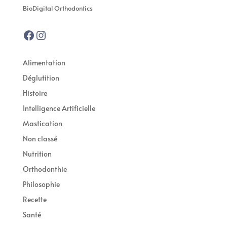
BioDigital Orthodontics
Facebook
Instagram
Alimentation
Déglutition
Histoire
Intelligence Artificielle
Mastication
Non classé
Nutrition
Orthodonthie
Philosophie
Recette
Santé