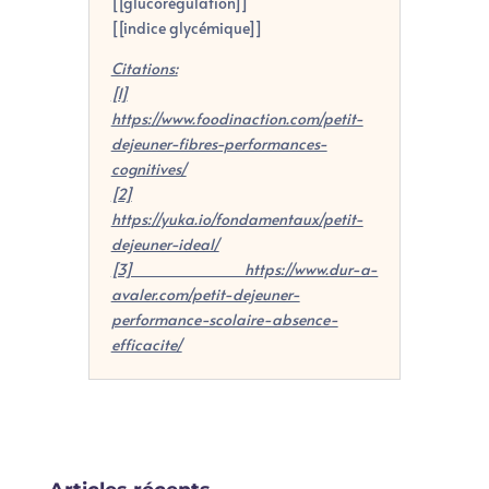
[[glucorégulation]]
[[indice glycémique]]
Citations:
[1]
https://www.foodinaction.com/petit-
dejeuner-fibres-performances-
cognitives/
[2]
https://yuka.io/fondamentaux/petit-
dejeuner-ideal/
[3] https://www.dur-a-
avaler.com/petit-dejeuner-
performance-scolaire-absence-
efficacite/