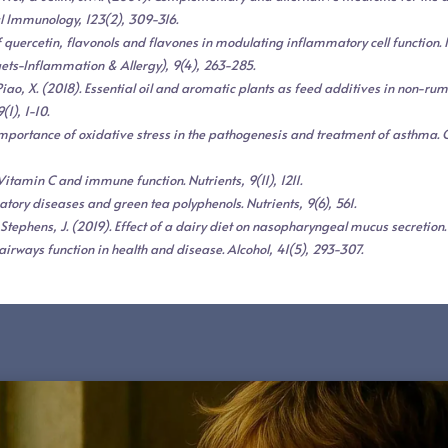
cal Immunology, 123(2), 309-316.
 of quercetin, flavonols and flavones in modulating inflammatory cell functio
ets-Inflammation & Allergy), 9(4), 263-285.
Piao, X. (2018). Essential oil and aromatic plants as feed additives in non-rumi
1), 1-10.
). Importance of oxidative stress in the pathogenesis and treatment of asthma. 
. Vitamin C and immune function. Nutrients, 9(11), 1211.
matory diseases and green tea polyphenols. Nutrients, 9(6), 561.
, & Stephens, J. (2019). Effect of a dairy diet on nasopharyngeal mucus secretion.
 airways function in health and disease. Alcohol, 41(5), 293-307.