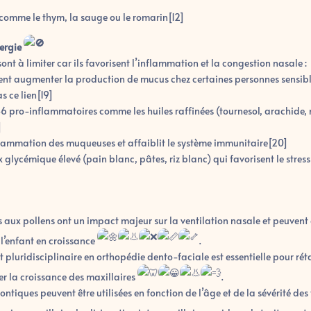
 comme le thym, la sauge ou le romarin[12]
lergie
sont à limiter car ils favorisent l’inflammation et la congestion nasale :
uvent augmenter la production de mucus chez certaines personnes sensibl
s ce lien[19]
6 pro-inflammatoires comme les huiles raffinées (tournesol, arachide, 
]
nflammation des muqueuses et affaiblit le système immunitaire[20]
ex glycémique élevé (pain blanc, pâtes, riz blanc) qui favorisent le stres
iées aux pollens ont un impact majeur sur la ventilation nasale et peuve
 l’enfant en croissance
.
 pluridisciplinaire en orthopédie dento-faciale est essentielle pour rét
r la croissance des maxillaires
.
ntiques peuvent être utilisées en fonction de l’âge et de la sévérité de