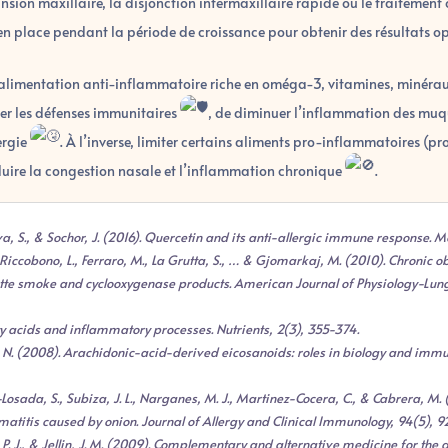
ansion maxillaire, la disjonction intermaxillaire rapide ou le traitemen
s en place pendant la période de croissance pour obtenir des résultats o
alimentation anti-inflammatoire riche en oméga-3, vitamines, minéra
er les défenses immunitaires
, de diminuer l’inflammation des mu
ergie
. À l’inverse, limiter certains aliments pro-inflammatoires (pr
éduire la congestion nasale et l’inflammation chronique
.
va, S., & Sochor, J. (2016). Quercetin and its anti-allergic immune response. Mo
., Riccobono, L., Ferraro, M., La Grutta, S., … & Gjomarkaj, M. (2010). Chronic
garette smoke and cyclooxygenase products. American Journal of Physiology-Lung
tty acids and inflammatory processes. Nutrients, 2(3), 355-374.
alde, N. (2008). Arachidonic-acid-derived eicosanoids: roles in biology and im
a-Losada, S., Subiza, J. L., Narganes, M. J., Martinez-Cocera, C., & Cabrera, M
rmatitis caused by onion. Journal of Allergy and Clinical Immunology, 94(5), 
ry, P. J., & Jellin, J. M. (2009). Complementary and alternative medicine for the