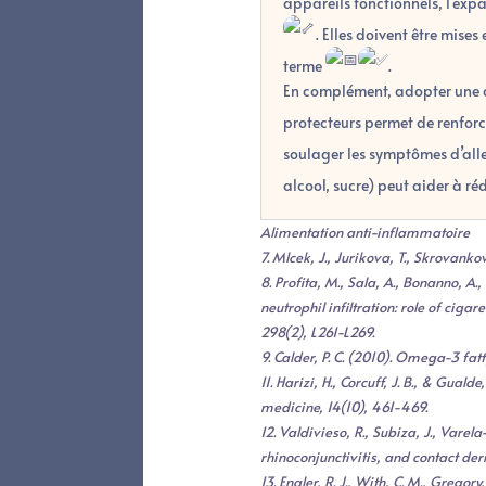
appareils fonctionnels, l’exp
. Elles doivent être mise
terme
.
En complément, adopter une 
protecteurs permet de renforc
soulager les symptômes d’all
alcool, sucre) peut aider à r
Alimentation anti-inflammatoire
7. Mlcek, J., Jurikova, T., Skrovanko
8. Profita, M., Sala, A., Bonanno, A
neutrophil infiltration: role of ci
298(2), L261-L269.
9. Calder, P. C. (2010). Omega-3 fa
11. Harizi, H., Corcuff, J. B., & Gu
medicine, 14(10), 461-469.
12. Valdivieso, R., Subiza, J., Varel
rhinoconjunctivitis, and contact de
13. Engler, R. J., With, C. M., Grego