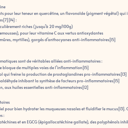
tine
ants pour leur teneur en quercétine, un flavonoïde (pigment végétal) qui 
s[7][14] :
iculièrement riches (jusqu’à 20 mg/100g)
mousses), pour leur vitamine C aux vertus antioxydantes
, mûres, myrtilles), gorgés d’anthocyanes anti-inflammatoires[15]
omatiques sont de véritables alliées anti-inflammatoires :
e bloque de multiples voies de l’inflammation[15]
ol qui freine la production de prostaglandines pro-inflammatoires[13]
maldéhyde inhibant la synthèse de facteurs pro-inflammatoires[15]
n, aux huiles essentielles anti-inflammatoires[12]
oires
el pour bien hydrater les muqueuses nasales et fluidifier le mucus[13]. 
s :
n catéchines et en EGCG (épigallocatéchine gallate), des polyphénols inh