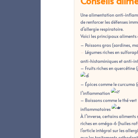
Conseils alime
Une alimentation anti-inflam
de renforcer les défenses im
d’allergie respiratoire.
Voici les principaux aliments à
– Poissons gras (sardines, m
–
Légumes riches en sulforaph
anti-histaminiques et anti-i
– Fruits riches en quercétine
– Épices comme le curcuma (c
l’inflammation
– Boissons comme le thé vert 
inflammatoires
À l’inverse, certains aliments 
riches en oméga-6 (huiles raff
l’article intégral sur les alle
que les traitements orthodonti