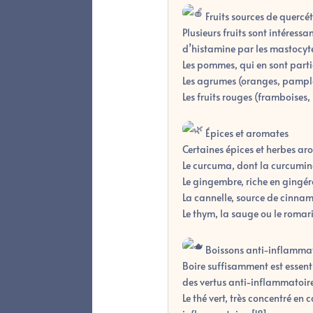
Fruits sources de quercé
Plusieurs fruits sont intéress
d’histamine par les mastocyte
Les pommes, qui en sont part
Les agrumes (oranges, pample
Les fruits rouges (framboises
Épices et aromates
Certaines épices et herbes ar
Le curcuma, dont la curcumin
Le gingembre, riche en gingér
La cannelle, source de cinna
Le thym, la sauge ou le romari
Boissons anti-inflammat
Boire suffisamment est essenti
des vertus anti-inflammatoire
Le thé vert, très concentré e