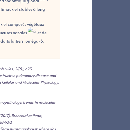
t orthodontique global
ptimaux et stables à long
ux et composés végétaux
queuses nasales
et de
oduits laitiers, oméga-6,
lecules, 21(5), 623.
 obstructive pulmonary disease and
 Cellular and Molecular Physiology,
munopathology. Trends in molecular
. (2017). Bronchial asthma,
928-930.
 allergist-immunologist: where do I