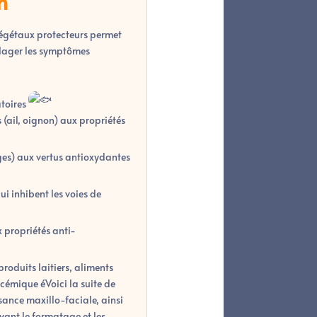
n
végétaux protecteurs permet
lager les symptômes
atoires
(ail, oignon) aux propriétés
ges) aux vertus antioxydantes
i inhibent les voies de
 propriétés anti-
produits laitiers, aliments
ycémique éVoici la suite de
issance maxillo-faciale, ainsi
vant le formatage et les