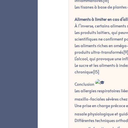
inflammatoires[18]
Les tisanes à base de plantes
Aliments à limiter en cas d’al
À l’inverse, certains aliments 
Les produits laitiers, qui pe
scientifiques ne confirment pa
Les aliments riches en oméga-
produits ultra-transformés[9
L’alcool, qui provoque une i
Le sucre et les aliments à ind
chronique[15]
Conclusion
Les allergies respiratoires l
maxillo-faciales sévères chez
Une prise en charge précoce et
nasale physiologique et guide
Différentes techniques orthodo