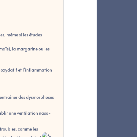
es, même si les études
maïs), la margarine ou les
s oxydatif et l’inflammation
nt entraîner des dysmorphoses
ablir une ventilation naso-
s troubles, comme les