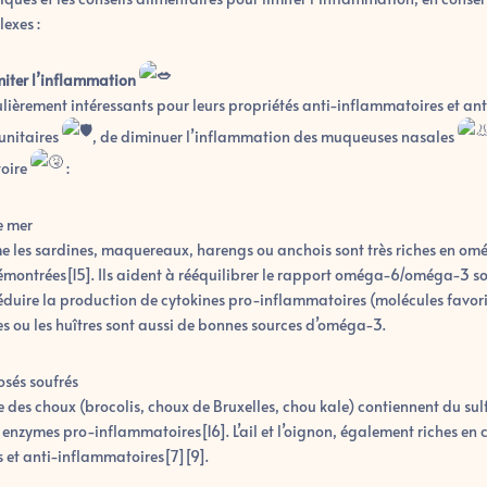
exes :
imiter l’inflammation
ulièrement intéressants pour leurs propriétés anti-inflammatoires et ant
unitaires
, de diminuer l’inflammation des muqueuses nasales
toire
:
e mer
me les sardines, maquereaux, harengs ou anchois sont très riches en om
émontrées[15]. Ils aident à rééquilibrer le rapport oméga-6/oméga-3 s
éduire la production de cytokines pro-inflammatoires (molécules favori
s ou les huîtres sont aussi de bonnes sources d’oméga-3.
sés soufrés
e des choux (brocolis, choux de Bruxelles, chou kale) contiennent du s
s enzymes pro-inflammatoires[16]. L’ail et l’oignon, également riches en
 et anti-inflammatoires[7][9].