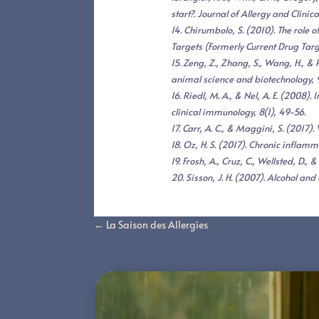
start?. Journal of Allergy and Clini
14. Chirumbolo, S. (2010). The role
Targets (Formerly Current Drug Targ
15. Zeng, Z., Zhang, S., Wang, H., & 
animal science and biotechnology, 9(
16. Riedl, M. A., & Nel, A. E. (2008
clinical immunology, 8(1), 49-56.
17. Carr, A. C., & Maggini, S. (2017)
18. Oz, H. S. (2017). Chronic inflam
19. Frosh, A., Cruz, C., Wellsted, D.
20. Sisson, J. H. (2007). Alcohol and
←
La Saison des Allergies