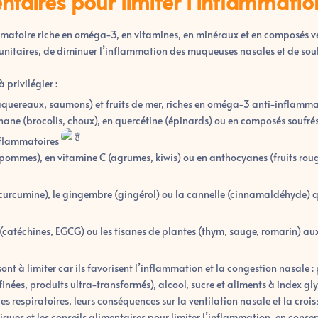
ntaires pour limiter l'inflammatio
matoire riche en oméga-3, en vitamines, en minéraux et en composés 
munitaires, de diminuer l’inflammation des muqueuses nasales
et de sou
 privilégier :
aquereaux, saumons) et fruits de mer, riches en oméga-3 anti-inflamm
ane (brocolis, choux), en quercétine (épinards) ou en composés soufrés 
nflammatoires
 (pommes), en vitamine C (agrumes, kiwis) ou en anthocyanes (fruits rou
urcumine), le gingembre (gingérol) ou la cannelle (cinnamaldéhyde) qu
(catéchines, EGCG) ou les tisanes de plantes (thym, sauge, romarin) aux
sont à limiter car ils favorisent l’inflammation et la congestion nasale : 
inées, produits ultra-transformés), alcool, sucre et aliments à index gl
rgies respiratoires, leurs conséquences sur la ventilation nasale et la cro
ques et les conseils alimentaires pour limiter l’inflammation, en conser