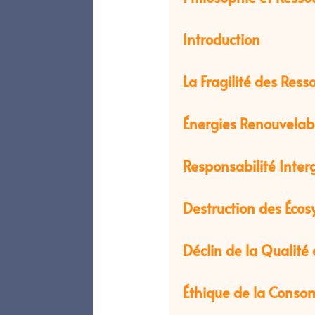
Introduction
La Fragilité des Ress
Énergies Renouvelab
Responsabilité Inter
Destruction des Éco
Déclin de la Qualité 
Éthique de la Cons