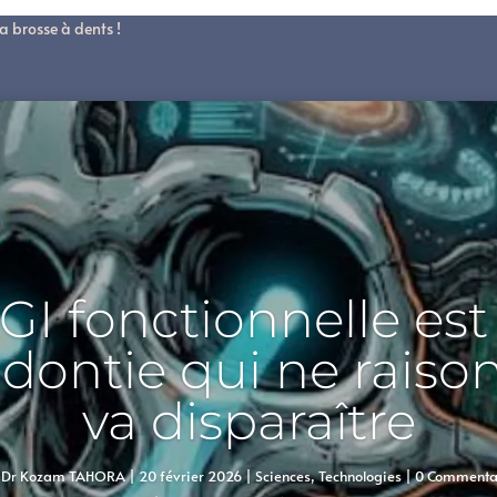
a brosse à dents !
GI fonctionnelle est 
odontie qui ne raiso
va disparaître
r
Dr Kozam TAHORA
|
20 février 2026
|
Sciences
,
Technologies
| 0 Commenta