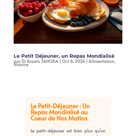
Le Petit Déjeuner, un Repas Mondialisé
par
Dr Kozam TAHORA
|
Oct 6, 2024
|
Alimentation
,
Histoire
Le Petit-Déjeuner : Un
Repas Mondialisé au
Coeur de Nos Matins
Le petit-déjeuner est bien plus qu’un