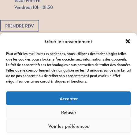
Jeudi 14h-19h
Vendredi 10h-18h30
PRENDRE RDV
Pour toute urgence, n'attendez pas.
Gérer le consentement
Contactez-nous dès que possible
Pour offrir les meilleures expériences, nous utilisons des technologies telles
afin de favoriser le bon déroulement
que les cookies pour stocker et/ou accéder aux informations des appareils.
du traitement.
Le fait de consentir à ces technologies nous permettra de traiter des données
telles que le comportement de navigation ou les ID uniques sur ce site. Le fait
de ne pas consentir ou de retirer son consentement peut avoir un effet
négatif sur certaines caractéristiques et fonctions.
Accepter
Refuser
Diagnocat //
Suresmile®Advanced
//
Dental Monitoring
Voir les préférences
©2024 TOUS DROITS RÉSERVÉS ORTHO ORGANICS / Mentions Légales
/ Politiques & Confidentialités / Charte Déontologique & Politiques