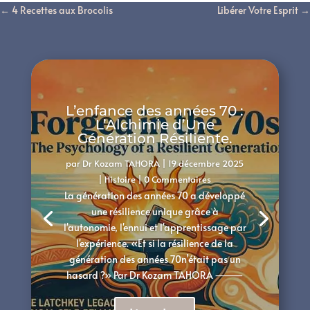
←
4 Recettes aux Brocolis
Libérer Votre Esprit
→
L’enfance des années 70 :
L’Alchimie d’Une
Génération Résiliente.
par
Dr Kozam TAHORA
|
19 décembre 2025
|
Histoire
| 0 Commentaires
La génération des années 70 a développé
une résilience unique grâce à
l'autonomie, l'ennui et l'apprentissage par
l'expérience. «Et si la résilience de la
génération des années 70n’était pas un
hasard ?» Par Dr Kozam TAHORA ⸻