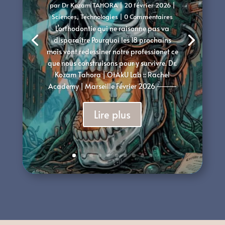
par
Dr Kozam TAHORA
|
20 février 2026
|
Sciences
,
Technologies
| 0 Commentaires
L’orthodontie qui ne raisonne pas va
disparaître Pourquoi les 18 prochains
mois vont redessiner notre professionet ce
que nous construisons pour y survivre. Dr.
Kozam Tahora | OtAkU Lab :: Rachel
Academy | Marseille Février 2026 ⸻
Lire plus