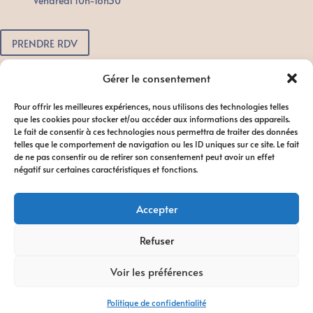
Vendredi 10h-18h30
PRENDRE RDV
Pour toute urgence, n'attendez pas.
Gérer le consentement
Contactez-nous dès que possible
Pour offrir les meilleures expériences, nous utilisons des technologies telles
afin de favoriser le bon déroulement
que les cookies pour stocker et/ou accéder aux informations des appareils.
du traitement.
Le fait de consentir à ces technologies nous permettra de traiter des données
telles que le comportement de navigation ou les ID uniques sur ce site. Le fait
de ne pas consentir ou de retirer son consentement peut avoir un effet
négatif sur certaines caractéristiques et fonctions.
Accepter
Refuser
Diagnocat //
Suresmile®Advanced
//
Dental Monitoring
Voir les préférences
©2024 TOUS DROITS RÉSERVÉS ORTHO ORGANICS / Mentions Légales
/ Politiques & Confidentialités / Charte Déontologique & Politiques
Politique de confidentialité
Cookies / Design
Aleksia.M