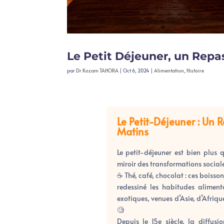
Le Petit Déjeuner, un Repa
par
Dr Kozam TAHORA
|
Oct 6, 2024
|
Alimentation
,
Histoire
Le Petit-Déjeuner : Un 
Matins
Le petit-déjeuner est bien plus 
miroir des transformations socia
☕
Thé, café, chocolat : ces boisso
redessiné les habitudes alimen
exotiques, venues d’Asie, d’Afriq
🧐
Depuis le 15e siècle, la diffus